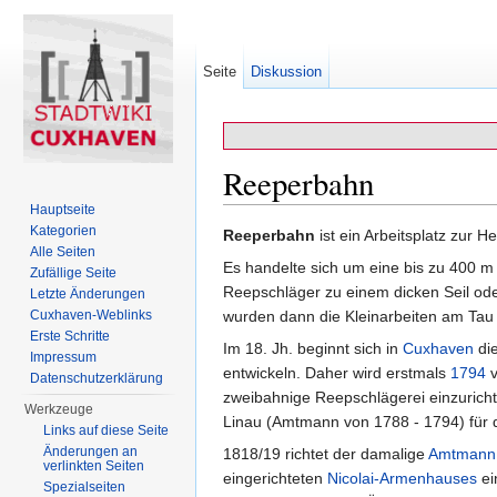
Seite
Diskussion
Reeperbahn
Hauptseite
Wechseln zu:
Navigation
,
Suche
Kategorien
Reeperbahn
ist ein Arbeitsplatz zur H
Alle Seiten
Es handelte sich um eine bis zu 400 m
Zufällige Seite
Reepschläger zu einem dicken Seil oder
Letzte Änderungen
wurden dann die Kleinarbeiten am Tau 
Cuxhaven-Weblinks
Erste Schritte
Im 18. Jh. beginnt sich in
Cuxhaven
die
Impressum
entwickeln. Daher wird erstmals
1794
v
Datenschutzerklärung
zweibahnige Reepschlägerei einzuricht
Werkzeuge
Linau (Amtmann von 1788 - 1794) für 
Links auf diese Seite
Änderungen an
1818/19 richtet der damalige
Amtmann
verlinkten Seiten
eingerichteten
Nicolai-Armenhauses
ei
Spezialseiten