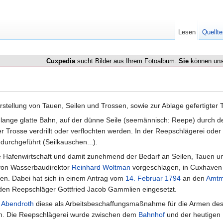
Lesen
Quellte
Cuxpedia
sucht Bilder aus Ihrem Fotoalbum.
Sie
können uns
erstellung von Tauen, Seilen und Trossen, sowie zur Ablage gefertigter 
 lange glatte Bahn, auf der dünne Seile (seemännisch: Reepe) durch d
 Trosse verdrillt oder verflochten werden. In der Reepschlägerei oder 
durchgeführt (Seilkauschen...).
 Hafenwirtschaft und damit zunehmend der Bedarf an Seilen, Tauen u
on Wasserbaudirektor
Reinhard Woltman
vorgeschlagen, in Cuxhaven
en. Dabei hat sich in einem Antrag vom
14. Februar
1794
an den
Amt
den Reepschläger Gottfried Jacob Gammlien eingesetzt.
Abendroth
diese als Arbeitsbeschaffungsmaßnahme für die Armen de
n. Die Reepschlägerei wurde zwischen dem
Bahnhof
und der heutigen