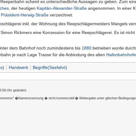
r Reeperbahn scheint es unterschiedliche Aussagen zu geben. Zum eine
ches
, der heutigen
Kapitän-Alexander-Straße
angenommen. In einer K
r
Präsident-Herwig-Straße
verzeichnet.
schlägerei inkl. der Wohnung des Reepschlägermeisters Mangels verni
Simon Rickmers eine Konzession für eine Reepschlägerei. Es ist nich
i hinter dem Bahnhof noch zumindestens bis
1880
betrieben wurde durch
bahn je nach Lage Trasse für die Anbindung des alten
Hafenbahnhofe
s)
Handwerk
Begriffe(Seefahrt)
9:59 Uhr geändert.
 Commons'' �Namensnennung � nicht kommerziell � Weitergabe unter gleichen Bedingunge