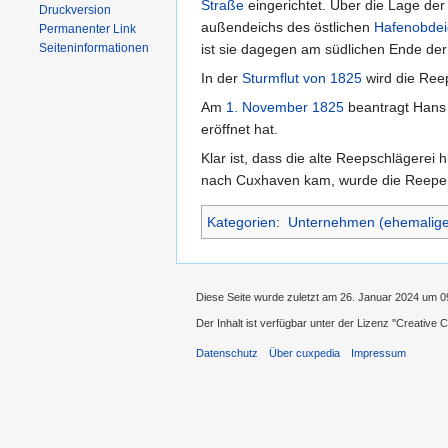
Straße
eingerichtet. Über die Lage de
Druckversion
außendeichs des östlichen
Hafenobdei
Permanenter Link
ist sie dagegen am südlichen Ende de
Seiten­informationen
In der
Sturmflut von 1825
wird die Reep
Am
1. November
1825
beantragt Hans 
eröffnet hat.
Klar ist, dass die alte Reepschlägere
nach Cuxhaven kam, wurde die Reeper
Kategorien
:
Unternehmen (ehemalige
Diese Seite wurde zuletzt am 26. Januar 2024 um 0
Der Inhalt ist verfügbar unter der Lizenz
''Creative
Datenschutz
Über cuxpedia
Impressum