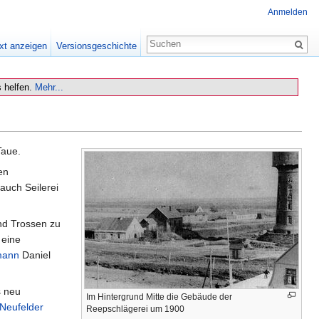
Anmelden
xt anzeigen
Versionsgeschichte
 helfen.
Mehr...
Taue.
en
auch Seilerei
nd Trossen zu
 eine
mann
Daniel
s neu
Im Hintergrund Mitte die Gebäude der
Neufelder
Reepschlägerei um 1900