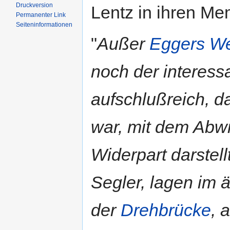
Druckversion
Lentz in ihren Me
Permanenter Link
Seiten­informationen
"
Außer
Eggers We
noch der interess
aufschlußreich, d
war, mit dem Abwr
Widerpart darstellt
Segler, lagen im 
der
Drehbrücke
, 