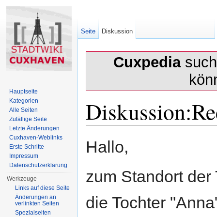
Seite
Diskussion
Cuxpedia
sucht
kön
Hauptseite
Diskussion:Re
Kategorien
Alle Seiten
Zufällige Seite
Letzte Änderungen
Wechseln zu:
Navigation
,
Suche
Cuxhaven-Weblinks
Hallo,
Erste Schritte
Impressum
Datenschutzerklärung
zum Standort der 
Werkzeuge
Links auf diese Seite
die Tochter "Ann
Änderungen an
verlinkten Seiten
Spezialseiten