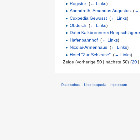
Register
‎
(
← Links
)
Abendroth, Amandus Augustus
‎
(
← 
Cuxpedia:Gewusst
‎
(
← Links
)
Obdeich
‎
(
← Links
)
Datei:Kalkbrennerei Reepschlägerei
Hafenbahnhof
‎
(
← Links
)
Nicolai-Armenhaus
‎
(
← Links
)
Hotel "Zur Schleuse"
‎
(
← Links
)
Zeige (vorherige 50 | nächste 50) (
20
Datenschutz
Über cuxpedia
Impressum