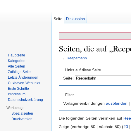
Seite
Diskussion
Seiten, die auf „Reep
Hauptseite
←
Reeperbahn
Kategorien
Wechseln zu:
Navigation
,
Suche
Alle Seiten
Links auf diese Seite
Zufällige Seite
Letzte Änderungen
Seite:
Cuxhaven-Weblinks
Erste Schritte
Impressum
Filter
Datenschutzerklärung
Vorlageneinbindungen
ausblenden
|
Werkzeuge
Spezialseiten
Die folgenden Seiten verlinken auf
Ree
Druckversion
Zeige (vorherige 50 | nächste 50) (
20