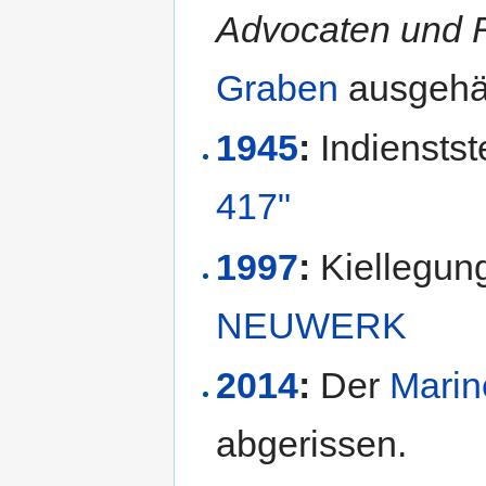
Advocaten und 
Graben
ausgehä
1945
:
Indienstst
417"
1997
:
Kiellegun
NEUWERK
2014
:
Der
Marin
abgerissen.