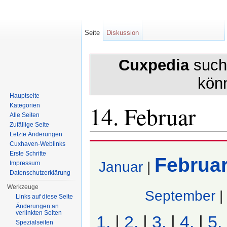
Seite
Diskussion
Cuxpedia
sucht
kön
Hauptseite
14. Februar
Kategorien
Alle Seiten
Zufällige Seite
Letzte Änderungen
Wechseln zu:
Navigation
,
Suche
Cuxhaven-Weblinks
Erste Schritte
Februa
Januar
|
Impressum
Datenschutzerklärung
Werkzeuge
September
|
Links auf diese Seite
Änderungen an
verlinkten Seiten
1.
|
2.
|
3.
|
4.
|
5.
Spezialseiten