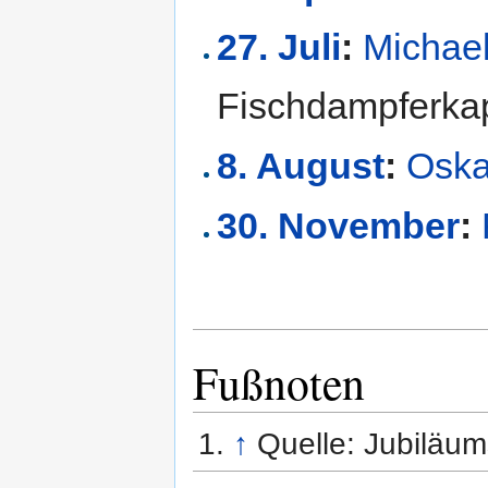
27. Juli
:
Michael
Fischdampferka
8. August
:
Osk
30. November
:
Fußnoten
↑
Quelle: Jubiläu