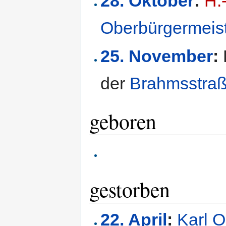
28. Oktober
:
H.
Oberbürgermeis
25. November
:
der
Brahmsstra
geboren
gestorben
22. April
:
Karl O