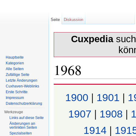
Seite
Diskussion
Cuxpedia
sucht
kön
Hauptseite
1968
Kategorien
Alle Seiten
Zufällige Seite
Letzte Änderungen
Wechseln zu:
Navigation
,
Suche
Cuxhaven-Weblinks
Erste Schritte
1900
|
1901
|
1
Impressum
Datenschutzerklärung
1907
|
1908
|
Werkzeuge
Links auf diese Seite
Änderungen an
1914
|
191
verlinkten Seiten
Spezialseiten