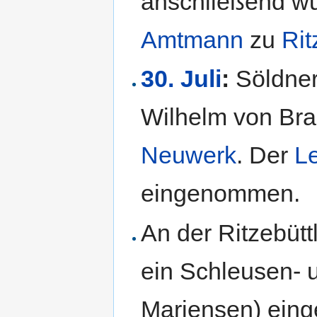
anschließend w
Amtmann
zu
Rit
30. Juli
:
Söldner
Wilhelm von Br
Neuwerk
. Der
L
eingenommen.
An der Ritzebütt
ein Schleusen- 
Mariensen) eing