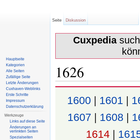
Seite
Diskussion
Cuxpedia
sucht
kön
Hauptseite
1626
Kategorien
Alle Seiten
Zufällige Seite
Letzte Änderungen
Wechseln zu:
Navigation
,
Suche
Cuxhaven-Weblinks
Erste Schritte
1600
|
1601
|
1
Impressum
Datenschutzerklärung
1607
|
1608
|
1
Werkzeuge
Links auf diese Seite
Änderungen an
1614
|
161
verlinkten Seiten
Spezialseiten