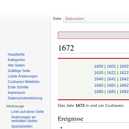
Seite
Diskussion
1672
Hauptseite
Wechseln zu:
Navigation
,
Suche
Kategorien
Alle Seiten
1600
|
1601
|
160
Zufällige Seite
1620
|
1621
|
162
Letzte Änderungen
1640
|
1641
|
164
Cuxhaven-Weblinks
1660
|
1661
|
166
Erste Schritte
1680
|
1681
|
168
Impressum
Datenschutzerklärung
Das Jahr
1672
in und um Cuxhaven.
Werkzeuge
Links auf diese Seite
Ereignisse
Änderungen an
verlinkten Seiten
Spezialseiten