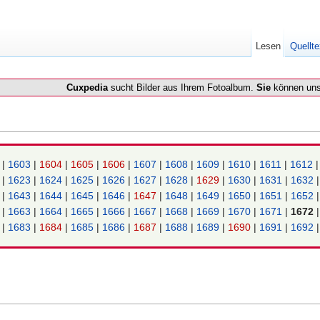
Lesen
Quellte
Cuxpedia
sucht Bilder aus Ihrem Fotoalbum.
Sie
können uns
2
|
1603
|
1604
|
1605
|
1606
|
1607
|
1608
|
1609
|
1610
|
1611
|
1612
2
|
1623
|
1624
|
1625
|
1626
|
1627
|
1628
|
1629
|
1630
|
1631
|
1632
2
|
1643
|
1644
|
1645
|
1646
|
1647
|
1648
|
1649
|
1650
|
1651
|
1652
2
|
1663
|
1664
|
1665
|
1666
|
1667
|
1668
|
1669
|
1670
|
1671
|
1672
2
|
1683
|
1684
|
1685
|
1686
|
1687
|
1688
|
1689
|
1690
|
1691
|
1692