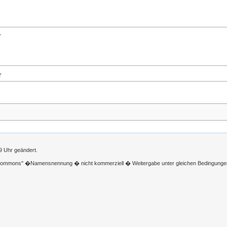
r
r
9 Uhr geändert.
 Commons'' �Namensnennung � nicht kommerziell � Weitergabe unter gleichen Bedingunge