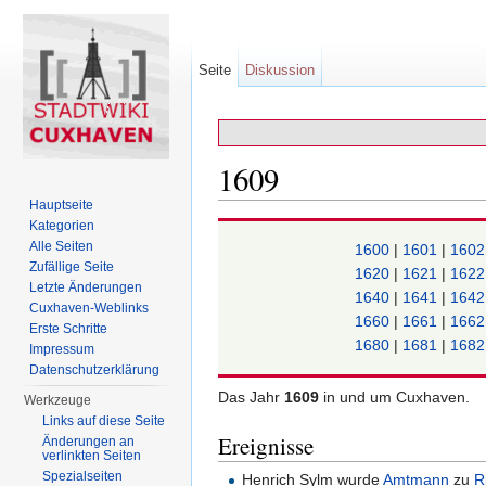
Seite
Diskussion
1609
Hauptseite
Wechseln zu:
Navigation
,
Suche
Kategorien
Alle Seiten
1600
|
1601
|
160
Zufällige Seite
1620
|
1621
|
162
Letzte Änderungen
1640
|
1641
|
164
Cuxhaven-Weblinks
1660
|
1661
|
166
Erste Schritte
1680
|
1681
|
168
Impressum
Datenschutzerklärung
Das Jahr
1609
in und um Cuxhaven.
Werkzeuge
Links auf diese Seite
Ereignisse
Änderungen an
verlinkten Seiten
Spezialseiten
Henrich Sylm wurde
Amtmann
zu
R