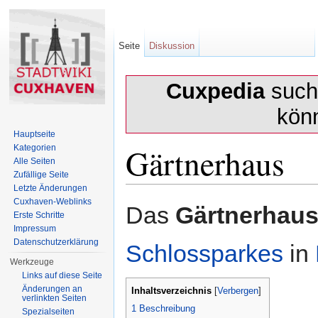
Seite
Diskussion
Cuxpedia
sucht
kön
Hauptseite
Gärtnerhaus
Kategorien
Alle Seiten
Zufällige Seite
Letzte Änderungen
Wechseln zu:
Navigation
,
Suche
Cuxhaven-Weblinks
Das
Gärtnerhau
Erste Schritte
Impressum
Datenschutzerklärung
Schlossparkes
in
Werkzeuge
Links auf diese Seite
Änderungen an
Inhaltsverzeichnis
[
Verbergen
]
verlinkten Seiten
1
Beschreibung
Spezialseiten