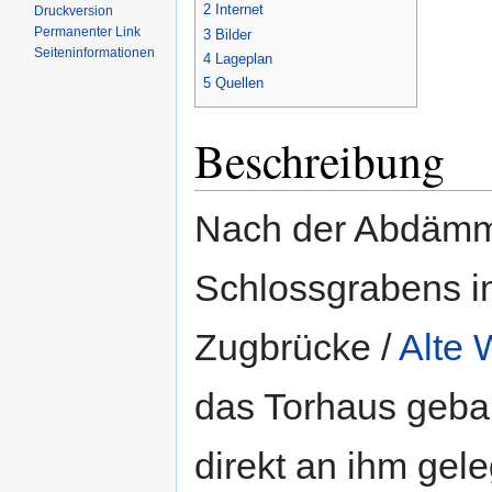
2
Internet
Druckversion
Permanenter Link
3
Bilder
Seiten­informationen
4
Lageplan
5
Quellen
Beschreibung
Nach der Abdämm
Schlossgrabens i
Zugbrücke /
Alte
das Torhaus geba
direkt an ihm gel