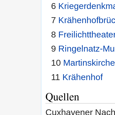
6
Kriegerdenkm
7
Krähenhofbrü
8
Freilichttheate
9
Ringelnatz-M
10
Martinskirch
11
Krähenhof
Quellen
Cuxhavener Nach