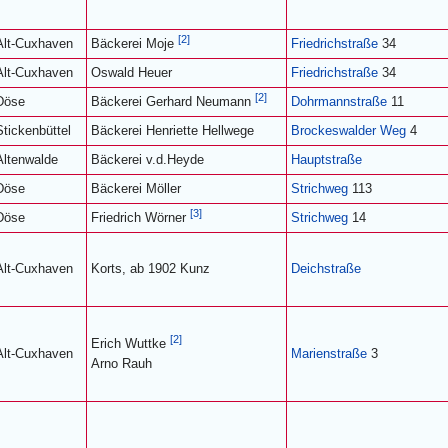
[2]
Alt-Cuxhaven
Friedrichstraße
34
Bäckerei Moje
Alt-Cuxhaven
Oswald Heuer
Friedrichstraße
34
[2]
Döse
Dohrmannstraße
11
Bäckerei Gerhard Neumann
Stickenbüttel
Bäckerei Henriette Hellwege
Brockeswalder Weg
4
Altenwalde
Bäckerei v.d.Heyde
Hauptstraße
Döse
Bäckerei Möller
Strichweg
113
[3]
Döse
Strichweg
14
Friedrich Wörner
Alt-Cuxhaven
Korts, ab 1902 Kunz
Deichstraße
[2]
Erich Wuttke
Alt-Cuxhaven
Marienstraße
3
Arno Rauh