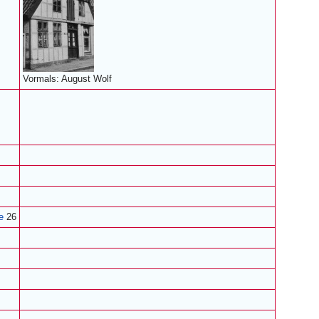
Vormals: August Wolf
e
26