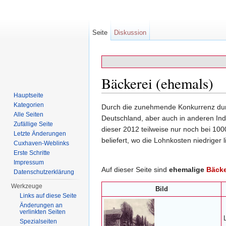
Seite
Diskussion
Bäckerei (ehemals)
Hauptseite
Wechseln zu:
Navigation
,
Suche
Kategorien
Durch die zunehmende Konkurrenz durc
Alle Seiten
Deutschland, aber auch in anderen Ind
Zufällige Seite
dieser 2012 teilweise nur noch bei 10
Letzte Änderungen
beliefert, wo die Lohnkosten niedriger l
Cuxhaven-Weblinks
Erste Schritte
Impressum
Auf dieser Seite sind
ehemalige
Bäcke
Datenschutzerklärung
Werkzeuge
Bild
Links auf diese Seite
Änderungen an
verlinkten Seiten
Spezialseiten