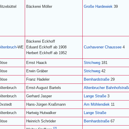
Ritzebüttel
Bäckerei Möller
Große Hardewiek
39
Bäckerei Eckhoff
Altenbruch
-WE
Eduard Eckhoff ab 1908
Cuxhavener Chaussee
4
Herbert Eckhoff ab 1952
Döse
Ernst Haack
Strichweg
181
Döse
Erwin Gräber
Strichweg
42
Döse
Franz Hadeler
Bernhardstraße
29
Altenbruch
Ernst-August Bartels
Altenbrucher Bahnhofstraß
Altenbruch
Gerhard Jasper
Lange Straße
3
Oxstedt
Hans-Jürgen Kraßmann
Am Möhlendiek
11
Altenbruch
Hartwig Hutwalker
Lange Straße
Döse
Heinrich Schröder
Bernhardstraße
67
[2]