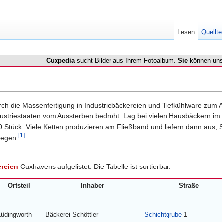
Lesen
Quellte
Cuxpedia
sucht Bilder aus Ihrem Fotoalbum.
Sie
können uns
h die Massenfertigung in Industriebäckereien und Tiefkühlware zum Au
ustriestaaten vom Aussterben bedroht. Lag bei vielen Hausbäckern im J
00 Stück. Viele Ketten produzieren am Fließband und liefern dann aus
[1]
iegen.
reien
Cuxhavens aufgelistet. Die Tabelle ist sortierbar.
Ortsteil
Inhaber
Straße
Lüdingworth
Bäckerei Schöttler
Schichtgrube
1