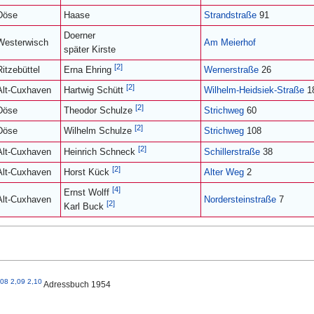
Döse
Haase
Strandstraße
91
Doerner
Westerwisch
Am Meierhof
später Kirste
[2]
Ritzebüttel
Wernerstraße
26
Erna Ehring
[2]
Alt-Cuxhaven
Wilhelm-Heidsiek-Straße
1
Hartwig Schütt
[2]
Döse
Strichweg
60
Theodor Schulze
[2]
Döse
Strichweg
108
Wilhelm Schulze
[2]
Alt-Cuxhaven
Schillerstraße
38
Heinrich Schneck
[2]
Alt-Cuxhaven
Alter Weg
2
Horst Kück
[4]
Ernst Wolff
Alt-Cuxhaven
Nordersteinstraße
7
[2]
Karl Buck
,08
2,09
2,10
Adressbuch 1954