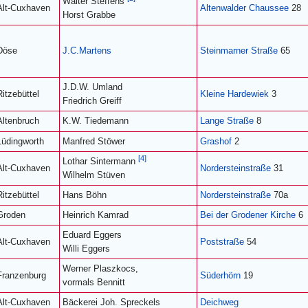
Walter Steffens
Alt-Cuxhaven
Altenwalder Chaussee
28
Horst Grabbe
Döse
J.C.Martens
Steinmarner Straße
65
J.D.W. Umland
Ritzebüttel
Kleine Hardewiek
3
Friedrich Greiff
Altenbruch
K.W. Tiedemann
Lange Straße
8
Lüdingworth
Manfred Stöwer
Grashof
2
[4]
Lothar Sintermann
Alt-Cuxhaven
Nordersteinstraße
31
Wilhelm Stüven
Ritzebüttel
Hans Böhn
Nordersteinstraße
70a
Groden
Heinrich Kamrad
Bei der Grodener Kirche
6
Eduard Eggers
Alt-Cuxhaven
Poststraße
54
Willi Eggers
Werner Plaszkocs,
Franzenburg
Süderhörn
19
vormals Bennitt
Alt-Cuxhaven
Bäckerei Joh. Spreckels
Deichweg