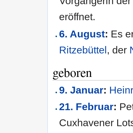
Vorgängerin de
eröffnet.
6. August
:
Es er
Ritzebüttel
, der
geboren
9. Januar
:
Heinr
21. Februar
:
Pet
Cuxhavener Lots