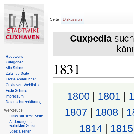
Seite
Diskussion
Cuxpedia
sucht
kön
Hauptseite
1831
Kategorien
Alle Seiten
Zufällige Seite
Letzte Änderungen
Wechseln zu:
Navigation
,
Suche
Cuxhaven-Weblinks
Erste Schritte
|
1800
|
1801
|
Impressum
Datenschutzerklärung
1807
|
1808
|
1
Werkzeuge
Links auf diese Seite
Änderungen an
1814
|
1815
verlinkten Seiten
Spezialseiten