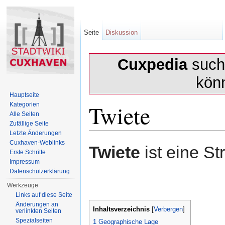
Seite
Diskussion
Cuxpedia
sucht
kön
Hauptseite
Twiete
Kategorien
Alle Seiten
Zufällige Seite
Letzte Änderungen
Wechseln zu:
Navigation
,
Suche
Cuxhaven-Weblinks
Twiete
ist eine St
Erste Schritte
Impressum
Datenschutzerklärung
Werkzeuge
Links auf diese Seite
Änderungen an
Inhaltsverzeichnis
[
Verbergen
]
verlinkten Seiten
Spezialseiten
1
Geographische Lage