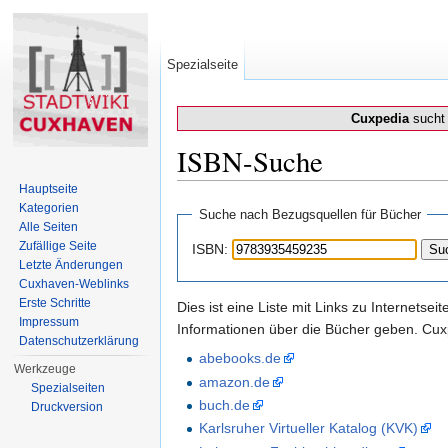
Spezialseite
Cuxpedia
sucht 
ISBN-Suche
Wechseln zu:
Navigation
,
Suche
Hauptseite
Kategorien
Suche nach Bezugsquellen für Bücher
Alle Seiten
Zufällige Seite
ISBN:
Letzte Änderungen
Cuxhaven-Weblinks
Erste Schritte
Dies ist eine Liste mit Links zu Internets
Impressum
Informationen über die Bücher geben. Cuxp
Datenschutzerklärung
abebooks.de
Werkzeuge
amazon.de
Spezialseiten
buch.de
Druckversion
Karlsruher Virtueller Katalog (KVK)