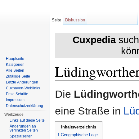
Seite
Diskussion
Cuxpedia
sucht
kön
Hauptseite
Lüdingworther
Kategorien
Alle Seiten
Zufällige Seite
Letzte Änderungen
Wechseln zu:
Navigation
,
Suche
Cuxhaven-Weblinks
Die
Lüdingworth
Erste Schritte
Impressum
Datenschutzerklärung
eine Straße in
Lü
Werkzeuge
Links auf diese Seite
Änderungen an
Inhaltsverzeichnis
verlinkten Seiten
1
Geographische Lage
Spezialseiten