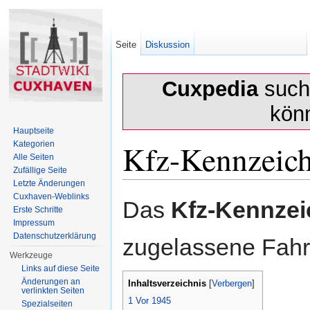
Seite
Diskussion
Cuxpedia
sucht
kön
Hauptseite
Kfz-Kennzeic
Kategorien
Alle Seiten
Zufällige Seite
Letzte Änderungen
Wechseln zu:
Navigation
,
Suche
Cuxhaven-Weblinks
Das
Kfz-Kennze
Erste Schritte
Impressum
Datenschutzerklärung
zugelassene Fahr
Werkzeuge
Links auf diese Seite
Änderungen an
Inhaltsverzeichnis
[
Verbergen
]
verlinkten Seiten
1
Vor 1945
Spezialseiten