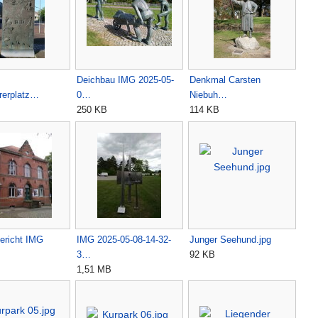
Deichbau IMG 2025-05-
Denkmal Carsten
erplatz…
0…
Niebuh…
250 KB
114 KB
ericht IMG
IMG 2025-05-08-14-32-
Junger Seehund.jpg
3…
92 KB
1,51 MB