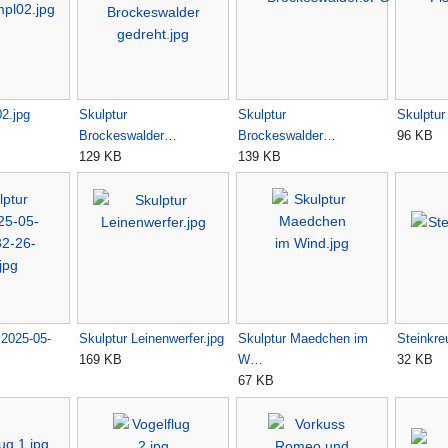
2.jpg
Skulptur
Skulptur
Skulptur
Brockeswalder…
Brockeswalder…
96 KB
129 KB
139 KB
 2025-05-
Skulptur Leinenwerfer.jpg
Skulptur Maedchen im
Steinkre
169 KB
W…
32 KB
67 KB