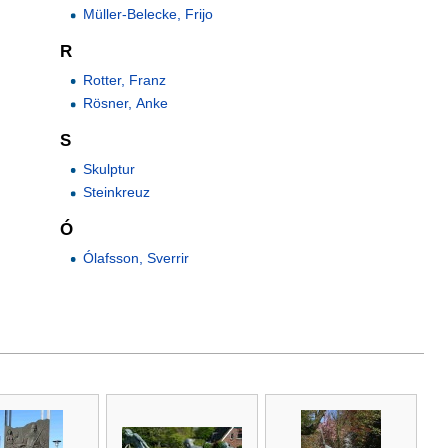
Müller-Belecke, Frijo
R
Rotter, Franz
Rösner, Anke
S
Skulptur
Steinkreuz
Ó
Ólafsson, Sverrir