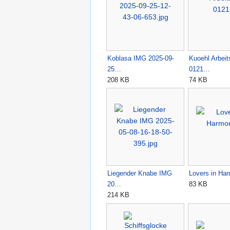
Koblasa IMG 2025-09-
Kuoehl Arbei
25…
0121…
208 KB
74 KB
Liegender Knabe IMG
Lovers in Har
20…
83 KB
214 KB