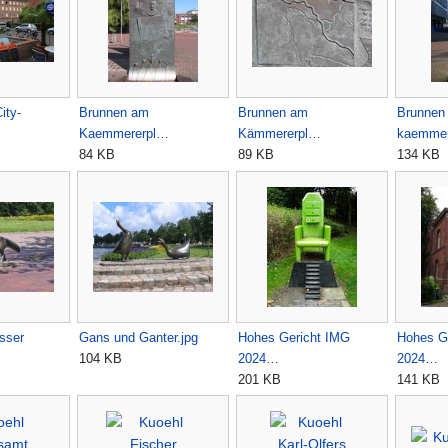
ity-
Brunnen am
Brunnen am
Brunnen
Kaemmererpl…
Kämmererpl…
kaemmer
84 KB
89 KB
134 KB
sser
Gans und Ganter.jpg
Hohes Gericht IMG
Hohes G
104 KB
2024…
2024…
201 KB
141 KB