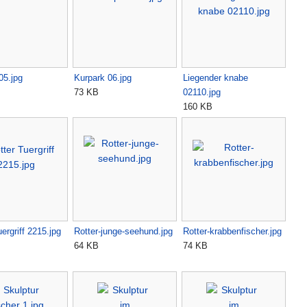
05.jpg
Kurpark 06.jpg
Liegender knabe
73 KB
02110.jpg
160 KB
ergriff 2215.jpg
Rotter-junge-seehund.jpg
Rotter-krabbenfischer.jpg
64 KB
74 KB