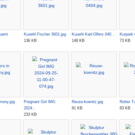
tsamt
Kuoehl Fischer 3601.jpg
Kuoehl Karl-Olfers 040…
Kurpark 
136 KB
148 KB
73 KB
mony.jpg
Pregnant Girl IMG
Reuse-koenitz.jpg
Rotter Tu
2024…
81 KB
83 KB
233 KB