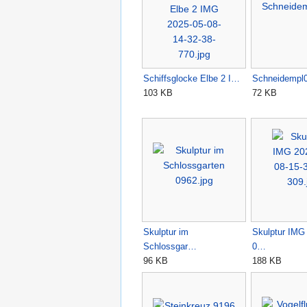
Schiffsglocke Elbe 2 I…
Schneidempl0
103 KB
72 KB
Skulptur im
Skulptur IMG
Schlossgar…
0…
96 KB
188 KB