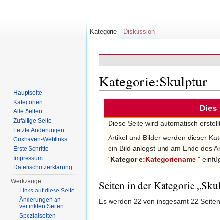
Kategorie
Diskussion
Kategorie:Skulptur
Hauptseite
Wechseln zu:
Navigation
,
Suche
Kategorien
Dies 
Alle Seiten
Zufällige Seite
Diese Seite wird automatisch erstel
Letzte Änderungen
Artikel und Bilder werden dieser Ka
Cuxhaven-Weblinks
ein Bild anlegst und am Ende des Ar
Erste Schritte
Impressum
"
Kategorie:
Kategoriename
" einfüg
Datenschutzerklärung
Werkzeuge
Seiten in der Kategorie „Sku
Links auf diese Seite
Änderungen an
Es werden 22 von insgesamt 22 Seiten 
verlinkten Seiten
Spezialseiten