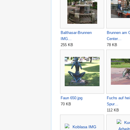
Balthasar-Brunnen
Brunnen am C
IMG…
Center…
255 KB
78 KB
Faun 650.jpg
Fuchs auf hei
70 KB
Spur…
112 KB