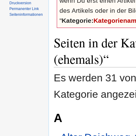
wenn Du erst einen Artike
Druckversion
Permanenter Link
des Artikels oder in der B
Seiten­informationen
"
Kategorie:
Kategoriena
Seiten in der K
(ehemals)“
Es werden 31 von 
Kategorie angezei
A