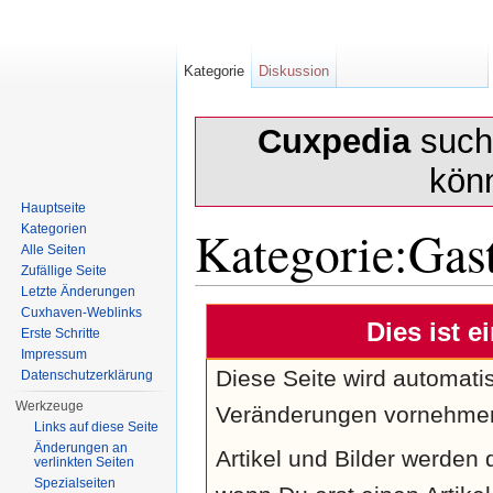
Kategorie
Diskussion
Cuxpedia
sucht
kön
Hauptseite
Kategorie:Gas
Kategorien
Alle Seiten
Zufällige Seite
Letzte Änderungen
Wechseln zu:
Navigation
,
Suche
Cuxhaven-Weblinks
Dies ist e
Erste Schritte
Impressum
Diese Seite wird automatisc
Datenschutzerklärung
Werkzeuge
Veränderungen vornehme
Links auf diese Seite
Änderungen an
Artikel und Bilder werden 
verlinkten Seiten
Spezialseiten