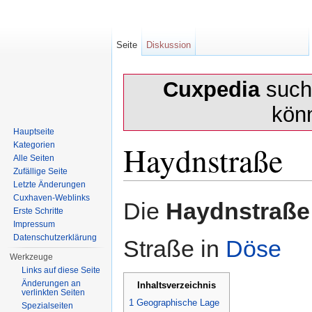
Seite
Diskussion
Cuxpedia
sucht
kön
Hauptseite
Haydnstraße
Kategorien
Alle Seiten
Zufällige Seite
Letzte Änderungen
Wechseln zu:
Navigation
,
Suche
Cuxhaven-Weblinks
Die
Haydnstraße
Erste Schritte
Impressum
Datenschutzerklärung
Straße in
Döse
Werkzeuge
Links auf diese Seite
Änderungen an
Inhaltsverzeichnis
verlinkten Seiten
1
Geographische Lage
Spezialseiten