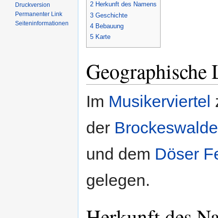
2
Herkunft des Namens
Druckversion
Permanenter Link
3
Geschichte
Seiten­informationen
4
Bebauung
5
Karte
Geographische 
Im
Musikerviertel
der
Brockeswalde
und dem
Döser F
gelegen.
Herkunft des N