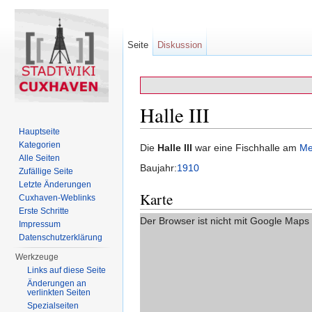
Seite
Diskussion
Halle III
Hauptseite
Wechseln zu:
Navigation
,
Suche
Kategorien
Die
Halle III
war eine Fischhalle am
Me
Alle Seiten
Baujahr:
1910
Zufällige Seite
Letzte Änderungen
Karte
Cuxhaven-Weblinks
Erste Schritte
Der Browser ist nicht mit Google Maps
Impressum
Datenschutzerklärung
Werkzeuge
Links auf diese Seite
Änderungen an
verlinkten Seiten
Spezialseiten