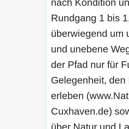
nach Kondition u
Rundgang 1 bis 1,
überwiegend um u
und unebene Wege
der Pfad nur für 
Gelegenheit, den L
erleben (www.Nat
Cuxhaven.de) sowi
über Natur und L