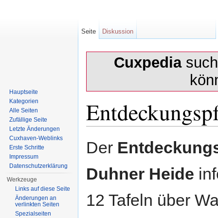
Seite
Diskussion
Cuxpedia
sucht
kön
Hauptseite
Entdeckungsp
Kategorien
Alle Seiten
Zufällige Seite
Letzte Änderungen
Wechseln zu:
Navigation
,
Suche
Cuxhaven-Weblinks
Der
Entdeckung
Erste Schritte
Impressum
Datenschutzerklärung
Duhner Heide
inf
Werkzeuge
Links auf diese Seite
12 Tafeln über Wa
Änderungen an
verlinkten Seiten
Spezialseiten