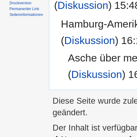
(
Diskussion
) 15:4
Druckversion
Permanenter Link
Seiten­informationen
Hamburg-Amerika
(
Diskussion
) 16
Asche über mein
(
Diskussion
) 1
Diese Seite wurde zul
geändert.
Der Inhalt ist verfügba