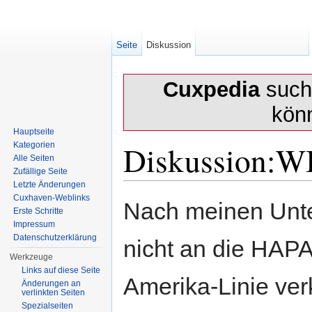
Seite
Diskussion
Cuxpedia
sucht
kön
Hauptseite
Diskussion:
Kategorien
Alle Seiten
Zufällige Seite
Letzte Änderungen
Wechseln zu:
Navigation
,
Suche
Cuxhaven-Weblinks
Nach meinen Unte
Erste Schritte
Impressum
Datenschutzerklärung
nicht an die HAP
Werkzeuge
Links auf diese Seite
Amerika-Linie verk
Änderungen an
verlinkten Seiten
Spezialseiten