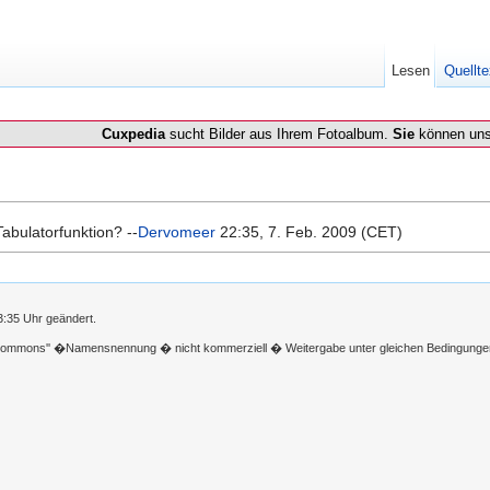
Lesen
Quellte
Cuxpedia
sucht Bilder aus Ihrem Fotoalbum.
Sie
können uns
Tabulatorfunktion? --
Dervomeer
22:35, 7. Feb. 2009 (CET)
3:35 Uhr geändert.
 Commons'' �Namensnennung � nicht kommerziell � Weitergabe unter gleichen Bedingunge