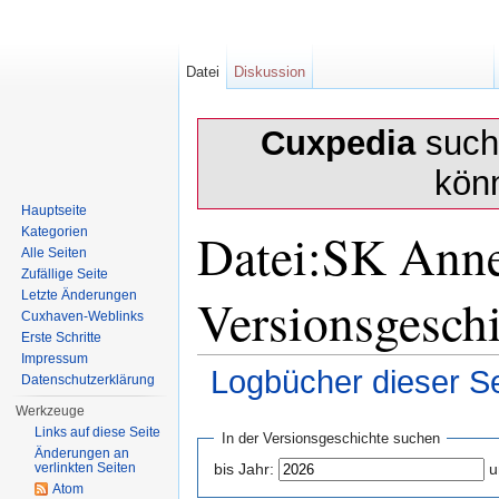
Datei
Diskussion
Cuxpedia
sucht
kön
Hauptseite
Datei:SK Anne
Kategorien
Alle Seiten
Zufällige Seite
Versionsgesch
Letzte Änderungen
Cuxhaven-Weblinks
Erste Schritte
Impressum
Logbücher dieser Se
Datenschutzerklärung
Wechseln zu:
Navigation
,
Suche
Werkzeuge
Links auf diese Seite
In der Versionsgeschichte suchen
Änderungen an
verlinkten Seiten
bis Jahr:
u
Atom