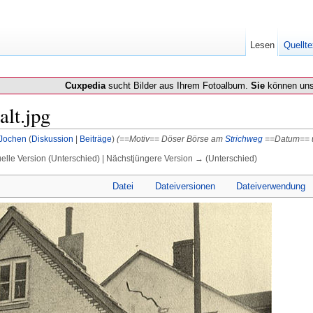
Lesen
Quellte
Cuxpedia
sucht Bilder aus Ihrem Fotoalbum.
Sie
können uns
alt.jpg
Jochen
(
Diskussion
|
Beiträge
)
(==Motiv== Döser Börse am
Strichweg
==Datum== u
uelle Version (Unterschied) | Nächstjüngere Version → (Unterschied)
Datei
Dateiversionen
Dateiverwendung