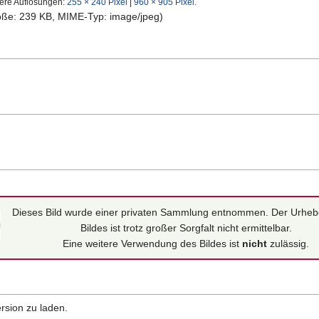
ere Auflösungen:
255 × 240 Pixel
|
960 × 905 Pixel
.
röße: 239 KB, MIME-Typ:
image/jpeg
)
Dieses Bild wurde einer privaten Sammlung entnommen. Der Urheb
Bildes ist trotz großer Sorgfalt nicht ermittelbar.
Eine weitere Verwendung des Bildes ist
nicht
zulässig.
rsion zu laden.