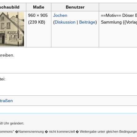
schaubild
Maße
Benutzer
960 × 905
Jochen
==Motiv== Döser 
(239 KB)
(
Diskussion
|
Beiträge
)
Sammlung {{Vorlag
hreiben.
ei:
traßen
58 Uhr geändert.
 Commons'' �Namensnennung � nicht kommerziell � Weitergabe unter gleichen Bedingunge