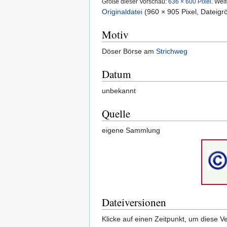
Größe dieser Vorschau:
636 × 600 Pixel
.
Weit
Originaldatei
‎
(960 × 905 Pixel, Dateig
Motiv
Döser Börse am
Strichweg
Datum
unbekannt
Quelle
eigene Sammlung
Dateiversionen
Klicke auf einen Zeitpunkt, um diese Ve