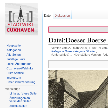
Datei
Diskussion
Datei:Doeser Boerse 
Hauptseite
Version vom 22. März 2020, 11:58 Uhr von
Kategorien
Kategorie:Döse
Kategorie:Straßen
)
(Unterschied) ← Nächstältere Version | Akt
Alle Seiten
Wechseln zu:
Navigation
,
Suche
Zufällige Seite
Letzte Änderungen
Cuxhaven-Weblinks
Erste Schritte
Impressum
Datenschutzerklärung
Werkzeuge
Links auf diese Seite
Änderungen an
verlinkten Seiten
Spezialseiten