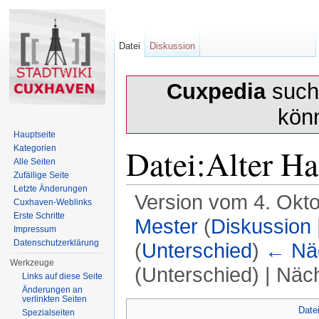
Datei
Diskussion
Cuxpedia
sucht
kön
Hauptseite
Datei:Alter H
Kategorien
Alle Seiten
Zufällige Seite
Letzte Änderungen
Version vom 4. Okt
Cuxhaven-Weblinks
Erste Schritte
Mester
(
Diskussion
Impressum
Datenschutzerklärung
(
Unterschied
)
← Näc
Werkzeuge
(Unterschied) | Näc
Links auf diese Seite
Änderungen an
Wechseln zu:
Navigation
,
Suche
verlinkten Seiten
Date
Spezialseiten