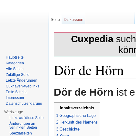
Seite
Diskussion
Cuxpedia
sucht
kön
Hauptseite
Dör de Hörn
Kategorien
Alle Seiten
Zufällige Seite
Letzte Änderungen
Wechseln zu:
Navigation
,
Suche
Cuxhaven-Weblinks
Dör de Hörn
ist 
Erste Schritte
Impressum
Datenschutzerklärung
Inhaltsverzeichnis
Werkzeuge
1
Geographische Lage
Links auf diese Seite
2
Herkunft des Namens
Änderungen an
verlinkten Seiten
3
Geschichte
Spezialseiten
4
Karte