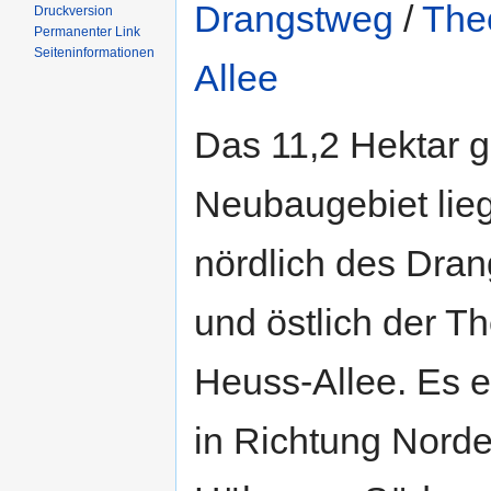
Drangstweg
/
The
Druckversion
Permanenter Link
Seiten­informationen
Allee
Das 11,2 Hektar 
Neubaugebiet lieg
nördlich des Dra
und östlich der T
Heuss-Allee. Es er
in Richtung Norde