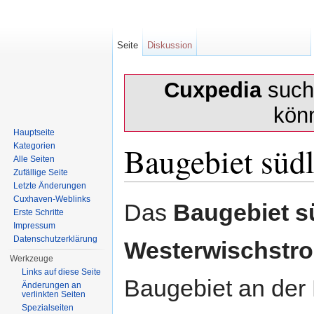
Seite
Diskussion
Cuxpedia
sucht
kön
Hauptseite
Baugebiet süd
Kategorien
Alle Seiten
Zufällige Seite
Letzte Änderungen
Wechseln zu:
Navigation
,
Suche
Cuxhaven-Weblinks
Das
Baugebiet s
Erste Schritte
Impressum
Datenschutzerklärung
Westerwischstr
Werkzeuge
Links auf diese Seite
Baugebiet an der
Änderungen an
verlinkten Seiten
Spezialseiten