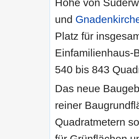
Höhe von Süderw
und
Gnadenkirch
Platz für insgesa
Einfamilienhaus-
540 bis 843 Quad
Das neue Baugebi
reiner Baugrundfl
Quadratmetern so
für Grünflächen u