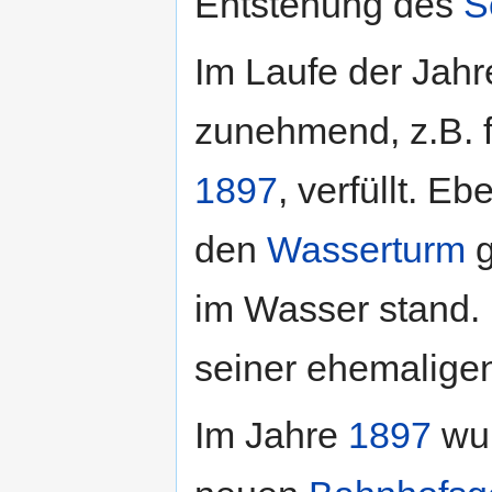
Entstehung des
S
Im Laufe der Jah
zunehmend, z.B. 
1897
, verfüllt. E
den
Wasserturm
g
im Wasser stand. 
seiner ehemalige
Im Jahre
1897
wur