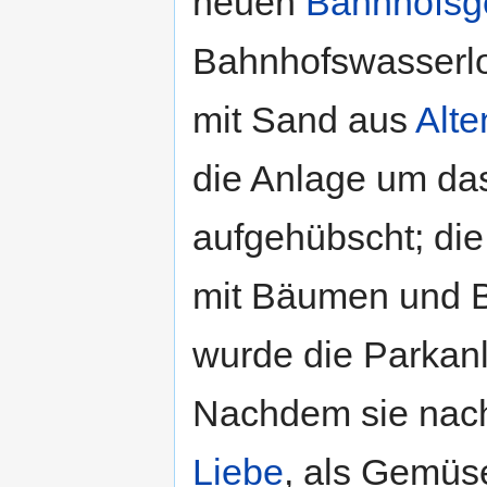
neuen
Bahnhofsg
Bahnhofswasserlo
mit Sand aus
Alt
die Anlage um da
aufgehübscht; die
mit Bäumen und B
wurde die Parkan
Nachdem sie na
Liebe
, als Gemüse