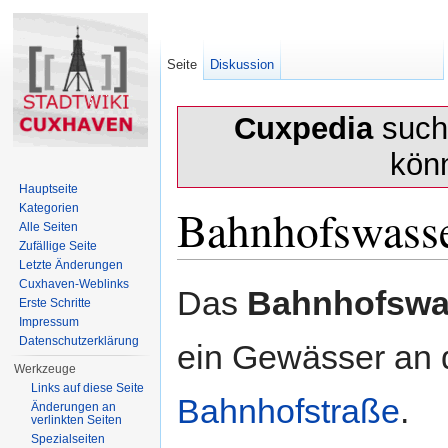
Seite
Diskussion
Cuxpedia
sucht
kön
Hauptseite
Bahnhofswasse
Kategorien
Alle Seiten
Zufällige Seite
Letzte Änderungen
Wechseln zu:
Navigation
,
Suche
Cuxhaven-Weblinks
Das
Bahnhofswa
Erste Schritte
Impressum
Datenschutzerklärung
ein Gewässer an 
Werkzeuge
Links auf diese Seite
Bahnhofstraße
.
Änderungen an
verlinkten Seiten
Spezialseiten