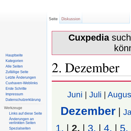
Seite
Diskussion
Cuxpedia
sucht
kön
Hauptseite
2. Dezember
Kategorien
Alle Seiten
Zufällige Seite
Letzte Änderungen
Wechseln zu:
Navigation
,
Suche
Cuxhaven-Weblinks
Erste Schritte
Juni
|
Juli
|
Augus
Impressum
Datenschutzerklärung
Dezember
Werkzeuge
|
J
Links auf diese Seite
Änderungen an
verlinkten Seiten
1.
|
2.
|
3.
|
4.
|
5.
Spezialseiten