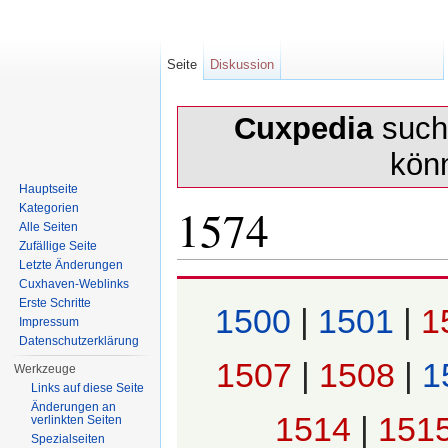
Seite
Diskussion
Cuxpedia
sucht
kön
Hauptseite
1574
Kategorien
Alle Seiten
Zufällige Seite
Letzte Änderungen
Wechseln zu:
Navigation
,
Suche
Cuxhaven-Weblinks
Erste Schritte
1500
|
1501
|
1
Impressum
Datenschutzerklärung
1507
|
1508
|
1
Werkzeuge
Links auf diese Seite
Änderungen an
1514
|
151
verlinkten Seiten
Spezialseiten