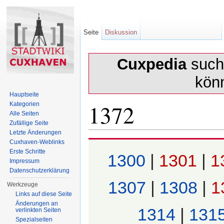
Seite
Diskussion
Cuxpedia
sucht
kön
Hauptseite
1372
Kategorien
Alle Seiten
Zufällige Seite
Letzte Änderungen
Wechseln zu:
Navigation
,
Suche
Cuxhaven-Weblinks
Erste Schritte
1300
|
1301
|
1
Impressum
Datenschutzerklärung
1307
|
1308
|
1
Werkzeuge
Links auf diese Seite
Änderungen an
1314
|
131
verlinkten Seiten
Spezialseiten