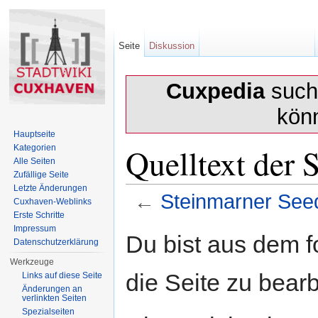
Seite
Diskussion
Cuxpedia
sucht
kön
Hauptseite
Quelltext der 
Kategorien
Alle Seiten
Zufällige Seite
Letzte Änderungen
←
Steinmarner See
Cuxhaven-Weblinks
Erste Schritte
Wechseln zu:
Navigation
,
Suche
Impressum
Du bist aus dem f
Datenschutzerklärung
Werkzeuge
die Seite zu bearb
Links auf diese Seite
Änderungen an
verlinkten Seiten
Spezialseiten