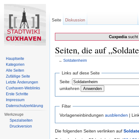
Seite
Diskussion
Cuxpedia
sucht 
Seiten, die auf „Soldat
Hauptseite
←
Soldatenheim
Kategorien
Wechseln zu:
Navigation
,
Suche
Alle Seiten
Links auf diese Seite
Zufällige Seite
Seite:
Letzte Änderungen
Cuxhaven-Weblinks
umkehren
Erste Schritte
Impressum
Datenschutzerklärung
Filter
Werkzeuge
Vorlageneinbindungen
ausblenden
| Lin
Spezialseiten
Druckversion
Die folgenden Seiten verlinken auf
Soldat