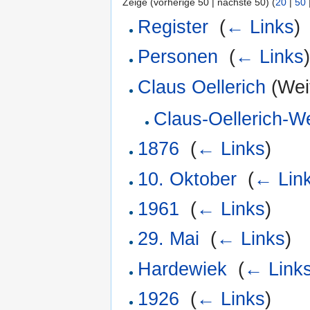
Zeige (vorherige 50 | nächste 50) (
20
|
50
Register
‎
(
← Links
)
Personen
‎
(
← Links
Claus Oellerich
(Weit
Claus-Oellerich-W
1876
‎
(
← Links
)
10. Oktober
‎
(
← Lin
1961
‎
(
← Links
)
29. Mai
‎
(
← Links
)
Hardewiek
‎
(
← Link
1926
‎
(
← Links
)