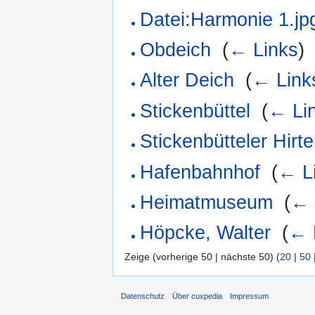
Datei:Harmonie 1.jp
Obdeich
‎
(
← Links
)
Alter Deich
‎
(
← Link
Stickenbüttel
‎
(
← Li
Stickenbütteler Hirt
Hafenbahnhof
‎
(
← L
Heimatmuseum
‎
(
← 
Höpcke, Walter
‎
(
← 
Zeige (vorherige 50 | nächste 50) (
20
|
50
Datenschutz
Über cuxpedia
Impressum