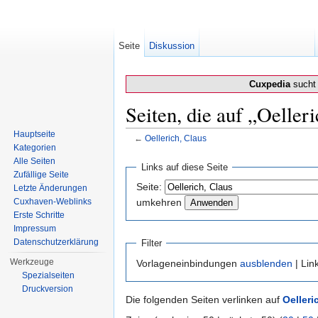
Seite
Diskussion
Cuxpedia
sucht 
Seiten, die auf „Oeller
Hauptseite
←
Oellerich, Claus
Kategorien
Wechseln zu:
Navigation
,
Suche
Alle Seiten
Links auf diese Seite
Zufällige Seite
Seite:
Letzte Änderungen
Cuxhaven-Weblinks
umkehren
Erste Schritte
Impressum
Datenschutzerklärung
Filter
Werkzeuge
Vorlageneinbindungen
ausblenden
| Lin
Spezialseiten
Druckversion
Die folgenden Seiten verlinken auf
Oelleri