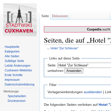
Seite
Diskussion
Cuxpedia
sucht 
Seiten, die auf „Hotel 
Hauptseite
←
Hotel "Zur Schleuse"
Kategorien
Wechseln zu:
Navigation
,
Suche
Alle Seiten
Links auf diese Seite
Zufällige Seite
Seite:
Letzte Änderungen
Cuxhaven-Weblinks
umkehren
Erste Schritte
Impressum
Datenschutzerklärung
Filter
Werkzeuge
Vorlageneinbindungen
ausblenden
| Lin
Spezialseiten
Druckversion
Die folgenden Seiten verlinken auf
Hotel 