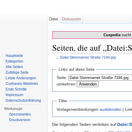
Datei
Diskussion
Cuxpedia
sucht 
Seiten, die auf „Datei:
Hauptseite
←
Datei:Steinmarner Straße 7194.jpg
Kategorien
Wechseln zu:
Navigation
,
Suche
Alle Seiten
Links auf diese Seite
Zufällige Seite
Seite:
Letzte Änderungen
Cuxhaven-Weblinks
umkehren
Erste Schritte
Impressum
Datenschutzerklärung
Filter
Werkzeuge
Vorlageneinbindungen
ausblenden
| Lin
Spezialseiten
Druckversion
Die folgenden Seiten verlinken auf
Datei:S