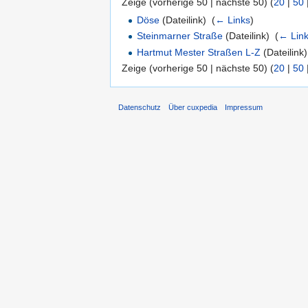
Zeige (vorherige 50 | nächste 50) (
20
|
50
Döse
(Dateilink) ‎
(
← Links
)
Steinmarner Straße
(Dateilink) ‎
(
← Lin
Hartmut Mester Straßen L-Z
(Dateilink)
Zeige (vorherige 50 | nächste 50) (
20
|
50
Datenschutz
Über cuxpedia
Impressum