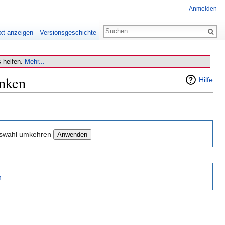
Anmelden
xt anzeigen
Versionsgeschichte
 helfen.
Mehr...
inken
Hilfe
swahl umkehren
n