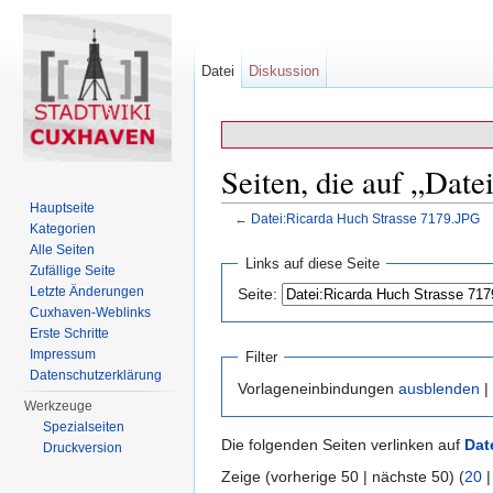
Datei
Diskussion
Seiten, die auf „Dat
Hauptseite
←
Datei:Ricarda Huch Strasse 7179.JPG
Kategorien
Wechseln zu:
Navigation
,
Suche
Alle Seiten
Links auf diese Seite
Zufällige Seite
Letzte Änderungen
Seite:
Cuxhaven-Weblinks
Erste Schritte
Impressum
Filter
Datenschutzerklärung
Vorlageneinbindungen
ausblenden
|
Werkzeuge
Spezialseiten
Die folgenden Seiten verlinken auf
Dat
Druckversion
Zeige (vorherige 50 | nächste 50) (
20