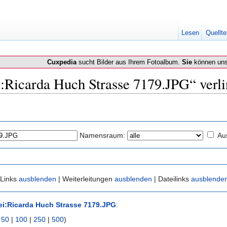
Lesen
Quellte
Cuxpedia
sucht Bilder aus Ihrem Fotoalbum.
Sie
können uns
ei:Ricarda Huch Strasse 7179.JPG“ verl
Namensraum:
Au
 Links
ausblenden
| Weiterleitungen
ausblenden
| Dateilinks
ausblende
ei:Ricarda Huch Strasse 7179.JPG
:
|
50
|
100
|
250
|
500
)