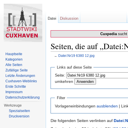
Datei
Diskussion
Cuxpedia
sucht 
Seiten, die auf „Datei:
Hauptseite
←
Datei:Nr19 6380 12.jpg
Kategorien
Wechseln zu:
Navigation
,
Suche
Alle Seiten
Links auf diese Seite
Zufällige Seite
Seite:
Letzte Änderungen
Cuxhaven-Weblinks
umkehren
Erste Schritte
Impressum
Datenschutzerklärung
Filter
Werkzeuge
Vorlageneinbindungen
ausblenden
| Lin
Spezialseiten
Druckversion
Die folgenden Seiten verlinken auf
Datei:N