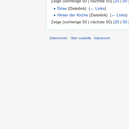
Zeige (vorherige 50 | nächste 50) (
20
|
50
Döse
(Dateilink) ‎
(
← Links
)
Hinter der Kirche
(Dateilink) ‎
(
← Links
)
Zeige (vorherige 50 | nächste 50) (
20
|
50
Datenschutz
Über cuxpedia
Impressum