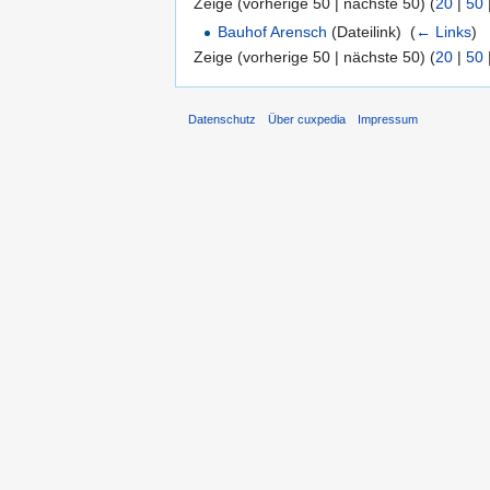
Zeige (vorherige 50 | nächste 50) (
20
|
50
Bauhof Arensch
(Dateilink) ‎
(
← Links
)
Zeige (vorherige 50 | nächste 50) (
20
|
50
Datenschutz
Über cuxpedia
Impressum