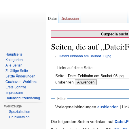
Datei
Diskussion
Cuxpedia
sucht 
Seiten, die auf „Datei
Hauptseite
←
Datei:Feldbahn am Bauhof 03.jpg
Kategorien
Wechseln zu:
Navigation
,
Suche
Alle Seiten
Links auf diese Seite
Zufällige Seite
Seite:
Letzte Änderungen
Cuxhaven-Weblinks
umkehren
Erste Schritte
Impressum
Datenschutzerklärung
Filter
Werkzeuge
Vorlageneinbindungen
ausblenden
| Lin
Spezialseiten
Druckversion
Die folgenden Seiten verlinken auf
Datei: