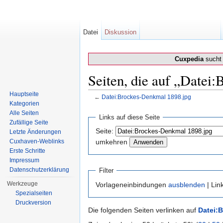
Datei
Diskussion
Cuxpedia
sucht 
Seiten, die auf „Datei
Hauptseite
←
Datei:Brockes-Denkmal 1898.jpg
Kategorien
Wechseln zu:
Navigation
,
Suche
Alle Seiten
Links auf diese Seite
Zufällige Seite
Seite:
Letzte Änderungen
Cuxhaven-Weblinks
umkehren
Erste Schritte
Impressum
Datenschutzerklärung
Filter
Werkzeuge
Vorlageneinbindungen
ausblenden
| Lin
Spezialseiten
Druckversion
Die folgenden Seiten verlinken auf
Datei: