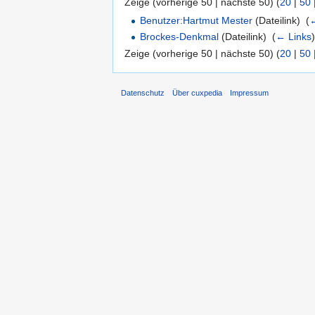
Zeige (vorherige 50 | nächste 50) (
20
|
50
Benutzer:Hartmut Mester
(Dateilink) ‎
(
←
Brockes-Denkmal
(Dateilink) ‎
(
← Links
Zeige (vorherige 50 | nächste 50) (
20
|
50
Datenschutz
Über cuxpedia
Impressum