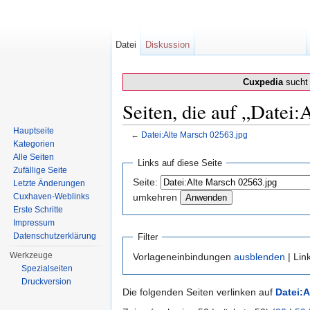
Datei
Diskussion
Cuxpedia
sucht 
Seiten, die auf „Datei:
Hauptseite
←
Datei:Alte Marsch 02563.jpg
Kategorien
Wechseln zu:
Navigation
,
Suche
Alle Seiten
Links auf diese Seite
Zufällige Seite
Seite:
Letzte Änderungen
Cuxhaven-Weblinks
umkehren
Erste Schritte
Impressum
Datenschutzerklärung
Filter
Werkzeuge
Vorlageneinbindungen
ausblenden
| Lin
Spezialseiten
Druckversion
Die folgenden Seiten verlinken auf
Datei:A