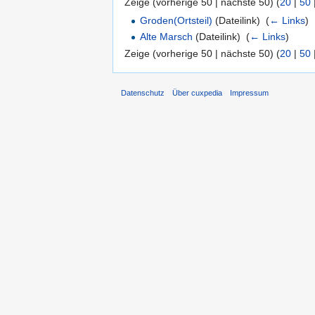
Zeige (vorherige 50 | nächste 50) (
20
|
50
Groden(Ortsteil)
(Dateilink) ‎
(
← Links
)
Alte Marsch
(Dateilink) ‎
(
← Links
)
Zeige (vorherige 50 | nächste 50) (
20
|
50
Datenschutz
Über cuxpedia
Impressum