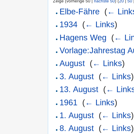
Zeige (vorherige 50 |
nächste 50
) (
20
|
50
Elbe-Fähre
‎
(
← Link
1934
‎
(
← Links
)
Hagens Weg
‎
(
← Li
Vorlage:Jahrestag A
August
‎
(
← Links
)
3. August
‎
(
← Links
)
13. August
‎
(
← Link
1961
‎
(
← Links
)
1. August
‎
(
← Links
)
8. August
‎
(
← Links
)