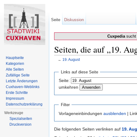
Seite
Diskussion
Cuxpedia
sucht 
Seiten, die auf „19. Au
Hauptseite
←
19. August
Kategorien
Wechseln zu:
Navigation
,
Suche
Alle Seiten
Links auf diese Seite
Zufällige Seite
Seite:
Letzte Änderungen
Cuxhaven-Weblinks
umkehren
Erste Schritte
Impressum
Datenschutzerklärung
Filter
Werkzeuge
Vorlageneinbindungen
ausblenden
| Lin
Spezialseiten
Druckversion
Die folgenden Seiten verlinken auf
19. Au