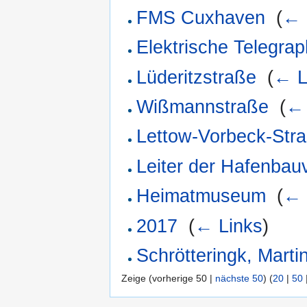
FMS Cuxhaven
‎
(
← 
Elektrische Telegrap
Lüderitzstraße
‎
(
← L
Wißmannstraße
‎
(
← 
Lettow-Vorbeck-Str
Leiter der Hafenbau
Heimatmuseum
‎
(
← 
2017
‎
(
← Links
)
Schrötteringk, Mart
Zeige (vorherige 50 |
nächste 50
) (
20
|
50