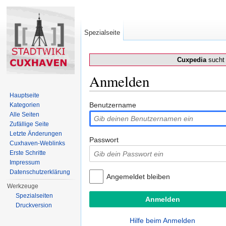
Spezialseite
Cuxpedia
sucht 
Anmelden
Wechseln zu:
Navigation
,
Suche
Hauptseite
Benutzername
Kategorien
Alle Seiten
Zufällige Seite
Letzte Änderungen
Passwort
Cuxhaven-Weblinks
Erste Schritte
Impressum
Datenschutzerklärung
Angemeldet bleiben
Werkzeuge
Spezialseiten
Druckversion
Hilfe beim Anmelden