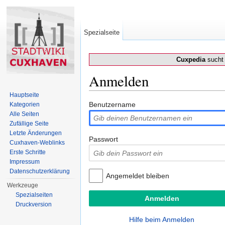
Spezialseite
Cuxpedia
sucht 
Anmelden
Wechseln zu:
Navigation
,
Suche
Hauptseite
Benutzername
Kategorien
Alle Seiten
Zufällige Seite
Letzte Änderungen
Passwort
Cuxhaven-Weblinks
Erste Schritte
Impressum
Datenschutzerklärung
Angemeldet bleiben
Werkzeuge
Spezialseiten
Druckversion
Hilfe beim Anmelden