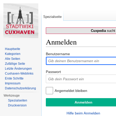
Spezialseite
Cuxpedia
sucht 
Anmelden
Wechseln zu:
Navigation
,
Suche
Hauptseite
Benutzername
Kategorien
Alle Seiten
Zufällige Seite
Letzte Änderungen
Passwort
Cuxhaven-Weblinks
Erste Schritte
Impressum
Datenschutzerklärung
Angemeldet bleiben
Werkzeuge
Spezialseiten
Druckversion
Hilfe beim Anmelden