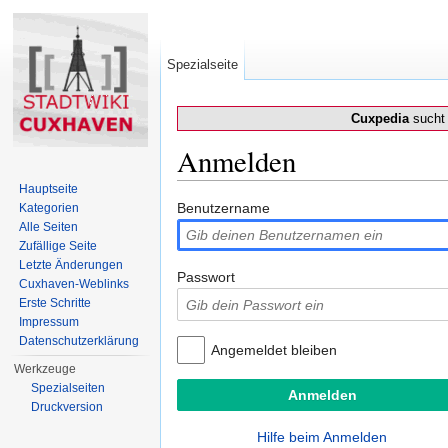
Spezialseite
Cuxpedia
sucht 
Anmelden
Wechseln zu:
Navigation
,
Suche
Hauptseite
Benutzername
Kategorien
Alle Seiten
Zufällige Seite
Letzte Änderungen
Passwort
Cuxhaven-Weblinks
Erste Schritte
Impressum
Datenschutzerklärung
Angemeldet bleiben
Werkzeuge
Spezialseiten
Druckversion
Hilfe beim Anmelden