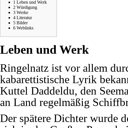
1
Leben und Werk
2
Würdigung
3
Werke
4
Literatur
5
Bilder
6
Weblinks
Leben und Werk
Ringelnatz ist vor allem du
kabarettistische Lyrik beka
Kuttel Daddeldu
, den Seem
an Land regelmäßig Schiffbr
Der spätere Dichter wurde d