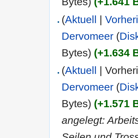
Bytes)
(+1.641 
(
Aktuell
|
Vorher
Dervomeer
(
Dis
Bytes)
(+1.634 
(
Aktuell
| Vorher
Dervomeer
(
Dis
Bytes)
(+1.571 
angelegt: Arbeit
Seilen und Tross