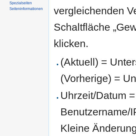
Spezialseiten
vergleichenden V
Seiten­informationen
Schaltfläche „Gew
klicken.
(Aktuell) = Unte
(Vorherige) = Un
Uhrzeit/Datum = 
Benutzername/IP
Kleine Änderun