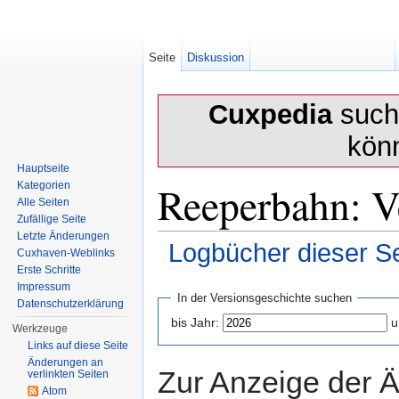
Seite
Diskussion
Cuxpedia
sucht
kön
Hauptseite
Reeperbahn: V
Kategorien
Alle Seiten
Zufällige Seite
Letzte Änderungen
Logbücher dieser Se
Cuxhaven-Weblinks
Erste Schritte
Wechseln zu:
Navigation
,
Suche
Impressum
In der Versionsgeschichte suchen
Datenschutzerklärung
bis Jahr:
u
Werkzeuge
Links auf diese Seite
Änderungen an
Zur Anzeige der 
verlinkten Seiten
Atom