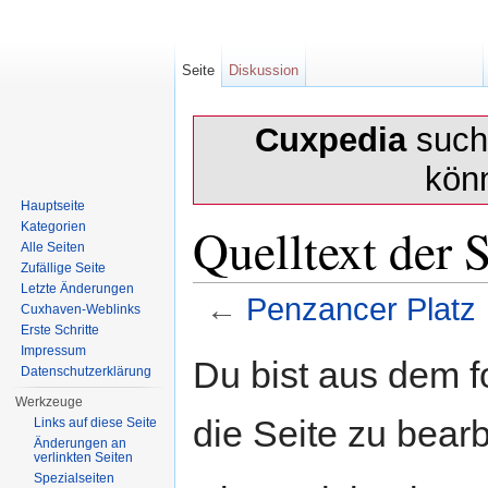
Seite
Diskussion
Cuxpedia
sucht
kön
Hauptseite
Quelltext der 
Kategorien
Alle Seiten
Zufällige Seite
Letzte Änderungen
←
Penzancer Platz
Cuxhaven-Weblinks
Erste Schritte
Wechseln zu:
Navigation
,
Suche
Impressum
Du bist aus dem f
Datenschutzerklärung
Werkzeuge
die Seite zu bearb
Links auf diese Seite
Änderungen an
verlinkten Seiten
Spezialseiten