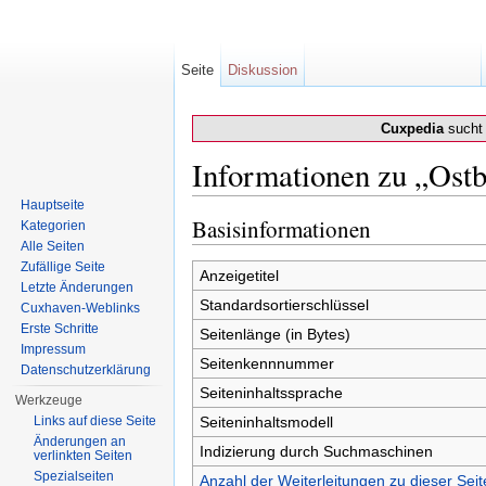
Seite
Diskussion
Cuxpedia
sucht 
Informationen zu „Ost
Wechseln zu:
Navigation
,
Suche
Hauptseite
Basisinformationen
Kategorien
Alle Seiten
Zufällige Seite
Anzeigetitel
Letzte Änderungen
Standardsortierschlüssel
Cuxhaven-Weblinks
Erste Schritte
Seitenlänge (in Bytes)
Impressum
Seitenkennnummer
Datenschutzerklärung
Seiteninhaltssprache
Werkzeuge
Links auf diese Seite
Seiteninhaltsmodell
Änderungen an
Indizierung durch Suchmaschinen
verlinkten Seiten
Spezialseiten
Anzahl der Weiterleitungen zu dieser Seit